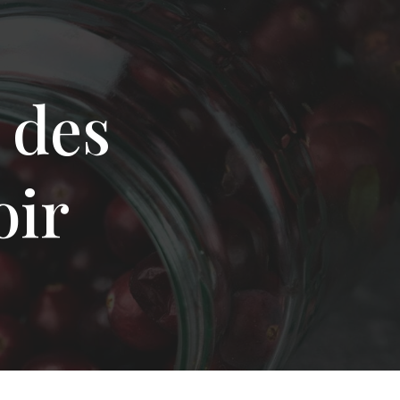
 des
oir